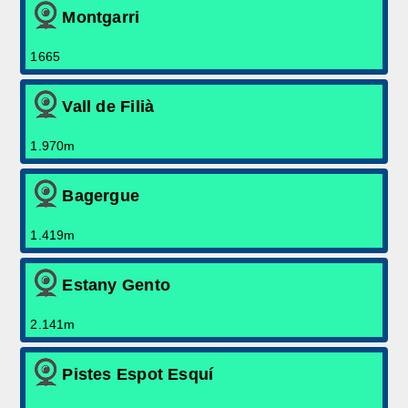
Montgarri
1665
Vall de Filià
1.970m
Bagergue
1.419m
Estany Gento
2.141m
Pistes Espot Esquí