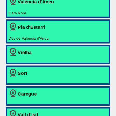
València d'Àneu
Cara Nord
Pla d'Esterri
Des de València d'Àneu
Vielha
Sort
Caregue
Vall d'Isil