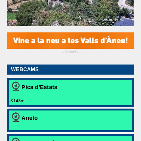
Arxiu històric
Meteo Extrem
Contacta'ns
Anunci
▴
▴
WEBCAMS
Pica d'Estats
3143m
Aneto