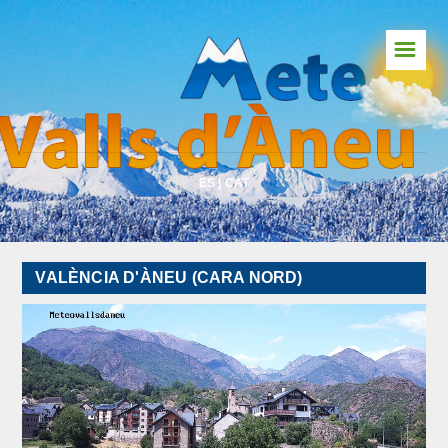
☰
Inici
Predicció Pirineu
Predicció Global
ES
|
CAT
Webcams
Meteosat
VALÈNCIA D'ÀNEU (CARA NORD)
Vents en temps real
Radar
Llamps
Risc d'Allaus