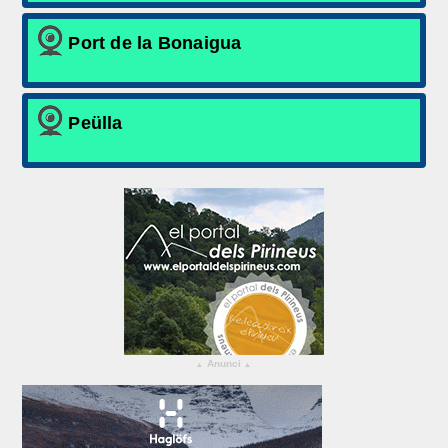
Port de la Bonaigua
Peülla
Anunci
▴
▴