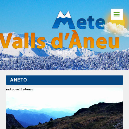
☰
Inici
Predicció Pirineu
Predicció Global
ES
|
CAT
Webcams
Meteosat
ANETO
Vents en temps real
Radar
Llamps
Risc d'Allaus