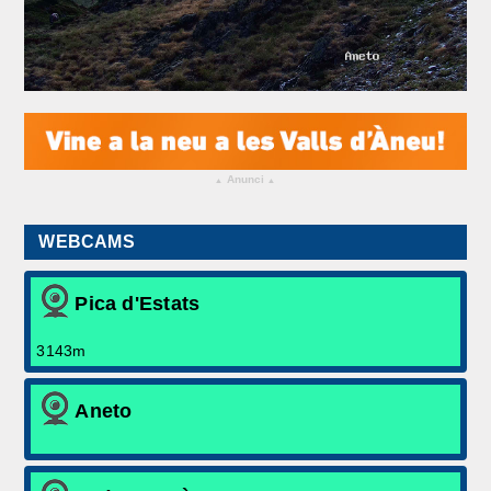
Arxiu històric
Meteo Extrem
Contacta'ns
Anunci
▴
▴
WEBCAMS
Pica d'Estats
3143m
Aneto