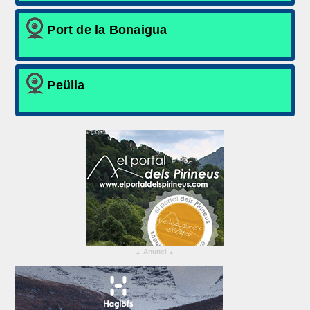
Port de la Bonaigua
Peülla
Anunci
▴
▴