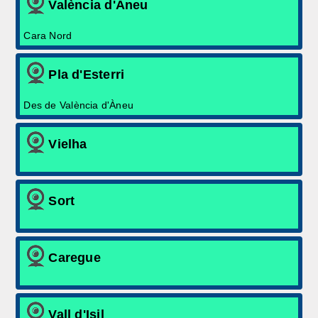
València d'Àneu
Cara Nord
Pla d'Esterri
Des de València d'Àneu
Vielha
Sort
Caregue
Vall d'Isil