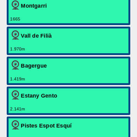
Montgarri
1665
Vall de Filià
1.970m
Bagergue
1.419m
Estany Gento
2.141m
Pistes Espot Esquí