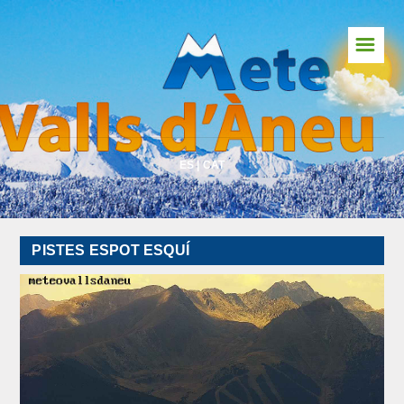
☰
Inici
Predicció Pirineu
Predicció Global
ES
|
CAT
Webcams
Meteosat
PISTES ESPOT ESQUÍ
Vents en temps real
Radar
Llamps
Risc d'Allaus