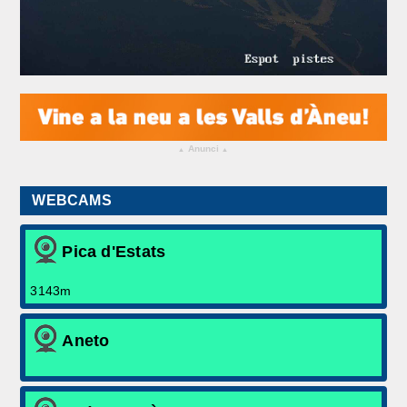
Arxiu històric
Meteo Extrem
Contacta'ns
Anunci
▴
▴
WEBCAMS
Pica d'Estats
3143m
Aneto