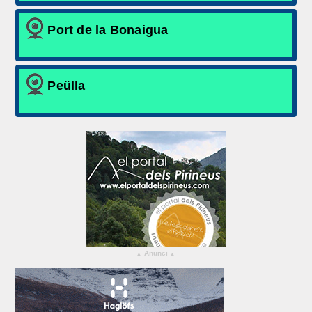
Port de la Bonaigua
Peülla
Anunci
▴
▴