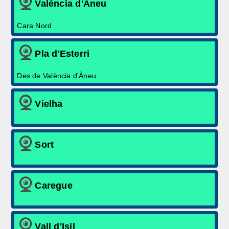
València d'Àneu
Cara Nord
Pla d'Esterri
Des de València d'Àneu
Vielha
Sort
Caregue
Vall d'Isil