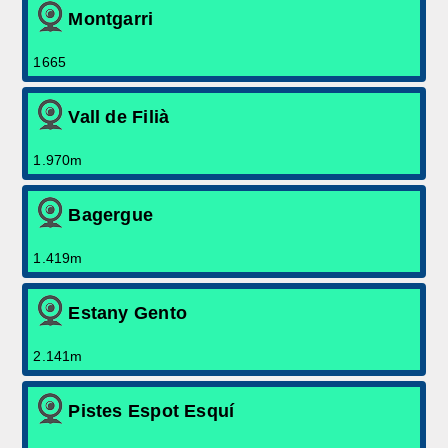
Montgarri
1665
Vall de Filià
1.970m
Bagergue
1.419m
Estany Gento
2.141m
Pistes Espot Esquí