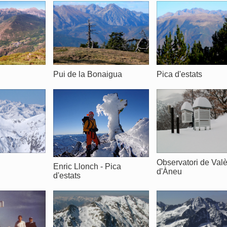
u
Pui de la Bonaigua
Pica d'estats
Observatori de Val
Enric Llonch - Pica
d'Àneu
d'estats