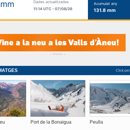
Anunci
▴
▴
IMATGES
Click per
neu
Port de la Bonaigua
Peulla