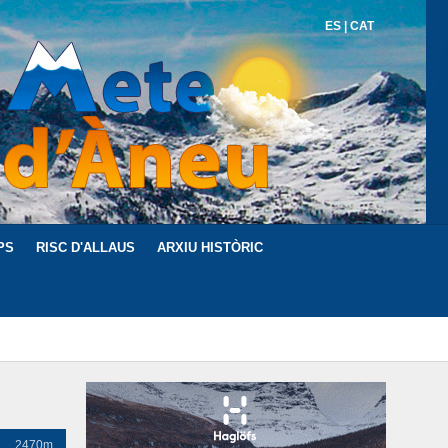
ES
|
CAT
PS
RISC D'ALLAUS
ARXIU HISTÒRIC
2470m