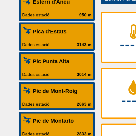
Esterri d'Àneu
Dades estació
950 m
Pica d'Estats
Dades estació
3143 m
Pic Punta Alta
Dades estació
3014 m
Pic de Mont-Roig
Dades estació
2863 m
Pic de Montarto
Dades estació
2833 m