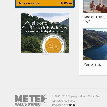
Dades estació
1065 m
Aneto (1961) 
i jo"
Anunci
▴
▴
Punta alta
© 2016-2017 Copyright
Meteo Valls d'Àneu
All Rights reserved.
Designed by
Piqture