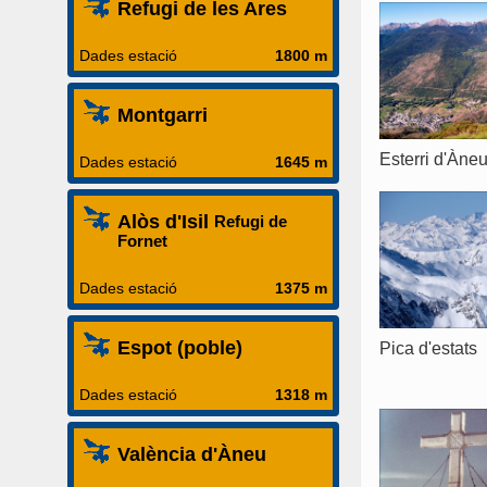
Refugi de les Ares
Dades estació
1800 m
Montgarri
Esterri d'Àne
Dades estació
1645 m
Alòs d'Isil
Refugi de
Fornet
Dades estació
1375 m
Espot (poble)
Pica d'estats
Dades estació
1318 m
València d'Àneu