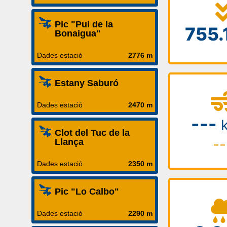
Pic "Pui de la
Bonaigua"
Dades estació
2776 m
Estany Saburó
Dades estació
2470 m
Clot del Tuc de la
Llança
Dades estació
2350 m
Pic "Lo Calbo"
Dades estació
2290 m