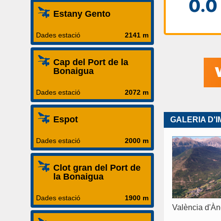
Estany Gento
Dades estació
2141 m
Cap del Port de la
Bonaigua
Dades estació
2072 m
Espot
GALERIA D'
Dades estació
2000 m
Clot gran del Port de
la Bonaigua
Dades estació
1900 m
València d'À