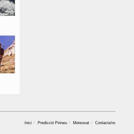
Inici
Predicció Pirineu
Meteosat
Contacta'ns